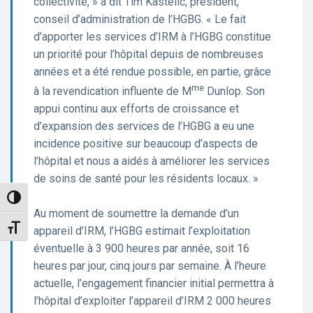
collectivité, » a dit Tim Kastelic, président,
conseil d’administration de l’HGBG. « Le fait
d’apporter les services d’IRM à l’HGBG constitue
un priorité pour l’hôpital depuis de nombreuses
années et a été rendue possible, en partie, grâce
me
à la revendication influente de M
Dunlop. Son
appui continu aux efforts de croissance et
d’expansion des services de l’HGBG a eu une
incidence positive sur beaucoup d’aspects de
l’hôpital et nous a aidés à améliorer les services
de soins de santé pour les résidents locaux. »
Toggle High Contrast
Au moment de soumettre la demande d’un
Toggle Font size
appareil d’IRM, l’HGBG estimait l’exploitation
éventuelle à 3 900 heures par année, soit 16
heures par jour, cinq jours par semaine. À l’heure
actuelle, l’engagement financier initial permettra à
l’hôpital d’exploiter l’appareil d’IRM 2 000 heures