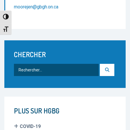
moorejen@gbgh.on.ca
Toggle High Contrast
Toggle Font size
CHERCHER
Rechercher
:
PLUS SUR HGBG
COVID-19